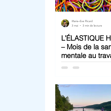
Marie-Eve Ricard
3 mai
3 min de lecture
L’ÉLASTIQUE 
– Mois de la sa
mentale au trava