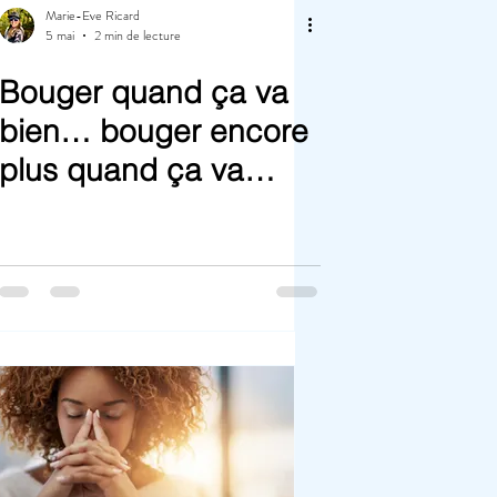
Marie-Eve Ricard
5 mai
2 min de lecture
Bouger quand ça va
bien… bouger encore
plus quand ça va
moins bien