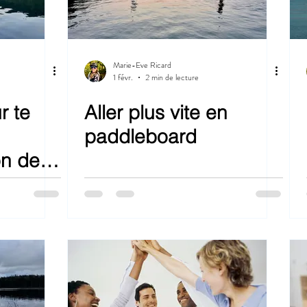
Marie-Eve Ricard
1 févr.
2 min de lecture
r te
Aller plus vite en
paddleboard
on de
ie