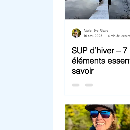
Marie-Eve Ricard
16 nov. 2025
4 min de lectur
SUP d’hiver – 7
éléments essent
savoir