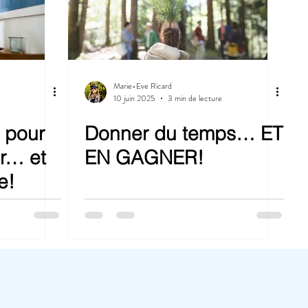
Marie-Eve Ricard
10 juin 2025
3 min de lecture
 pour
Donner du temps… ET
r… et
EN GAGNER!
e!