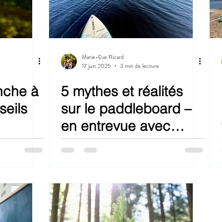
Marie-Eve Ricard
17 juin 2025
3 min de lecture
nche à
5 mythes et réalités
seils
sur le paddleboard –
en entrevue avec
Jonathan Godbout de
SUP MONTRÉAL