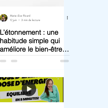
Marie-Eve Ricard
12 juin
3 min de lecture
L’étonnement : une
habitude simple qui
améliore le bien-être…
au travail comme
ailleurs