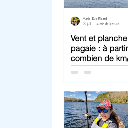
Marie-Eve Ricard
29 juil.
4 min de lecture
Vent et planche
pagaie : à parti
combien de km/
ce trop?