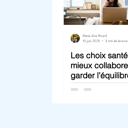
Marie-Eve Ricard
10 juin 2025
3 min de lecture
Les choix santé
mieux collabore
garder l’équilibr