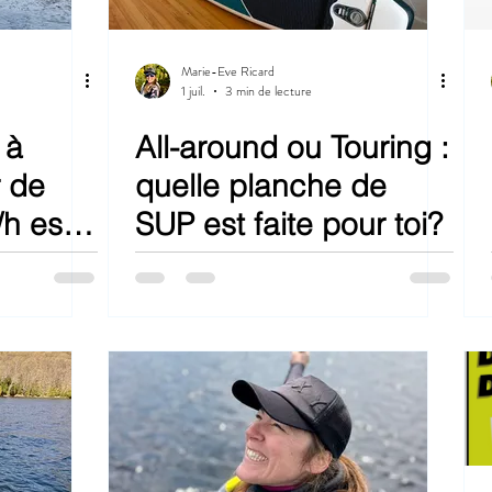
Marie-Eve Ricard
1 juil.
3 min de lecture
 à
All-around ou Touring :
r de
quelle planche de
h est-
SUP est faite pour toi?