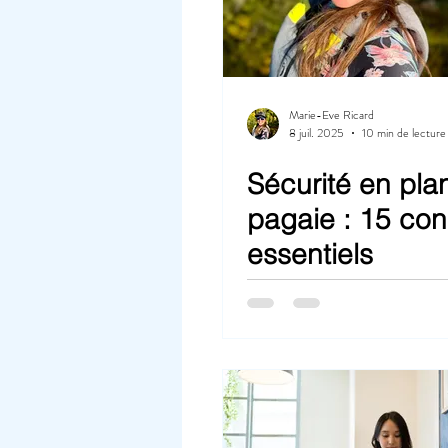
Marie-Eve Ricard
8 juil. 2025
10 min de lecture
Sécurité en pla
pagaie : 15 con
essentiels