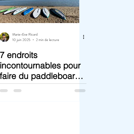
Marie-Eve Ricard
10 juin 2025
2 min de lecture
7 endroits
incontournables pour
faire du paddleboard
en Mauricie