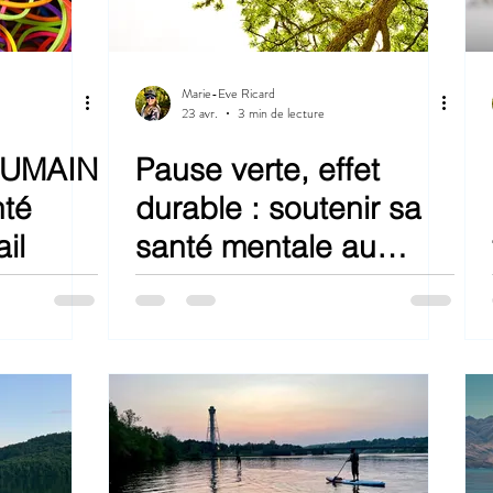
Marie-Eve Ricard
23 avr.
3 min de lecture
HUMAIN
Pause verte, effet
nté
durable : soutenir sa
il
santé mentale au
quotidien