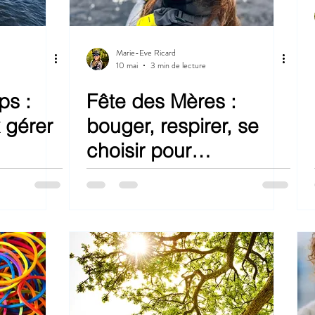
Marie-Eve Ricard
10 mai
3 min de lecture
ps :
Fête des Mères :
 gérer
bouger, respirer, se
choisir pour
aujourd’hui et pour
longtemps