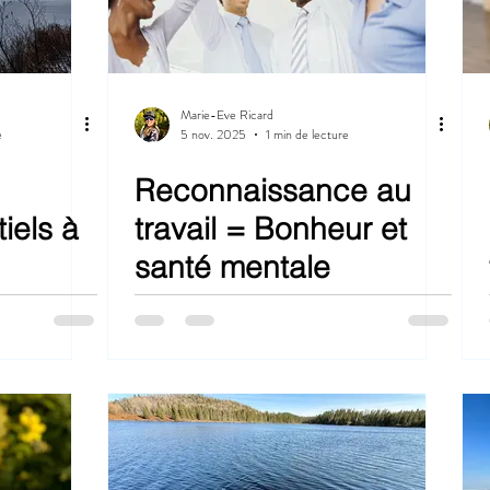
Marie-Eve Ricard
e
5 nov. 2025
1 min de lecture
Reconnaissance au
iels à
travail = Bonheur et
santé mentale