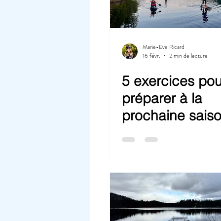
Marie-Eve Ricard
16 févr.
2 min de lecture
5 exercices pou
préparer à la
prochaine sais
planche à paga