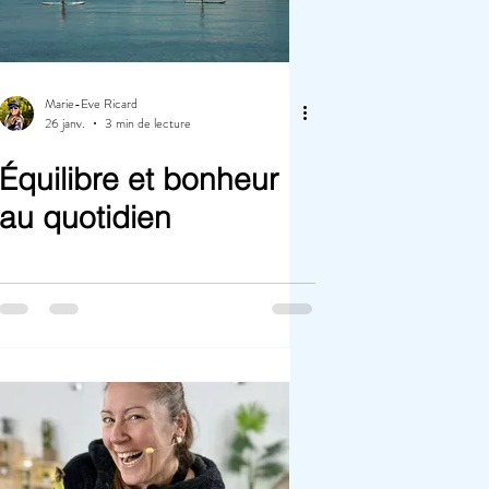
Marie-Eve Ricard
26 janv.
3 min de lecture
Équilibre et bonheur
au quotidien