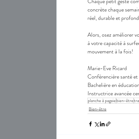
Chaque petit geste comp
concrète chaque semaine,
réel, durable et profon
Alors, osez améliorer vo
à votre capacité à surf
mouvement à la fois!
Marie-Eve Ricard
Conférencière santé et
Bachelière en éducation
Instructrice avancée ce
planche à pagaie
bien-être
tra
Bien-être