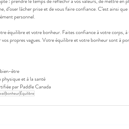
te : prendre le temps de réfléchir à vos valeurs, de mettre en p
 d’oser lâcher prise et de vous faire confiance. C’est ainsi que l
dément personnel.
tre équilibre et votre bonheur. Faites confiance à votre corps, à v
er vos propres vagues. Votre équilibre et votre bonheur sont à p
 bien-être
 physique et à la santé
rtifiée par Paddle Canada
vail
bonheur
Équilibre