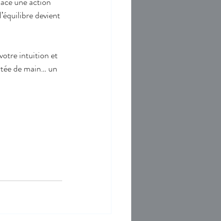
lace une action 
’équilibre devient 
otre intuition et 
ortée de main… un 