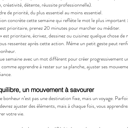
e, créativité, détente, réussite professionnelle).
re de priorité, du plus essentiel au moins essentiel.
ion concrète cette semaine qui reflète le mot le plus important 
» est prioritaire, prenez 20 minutes pour marcher ou méditer.
é » est prioritaire, écrivez, dessinez ou cuisinez quelque chose de
us ressentez après cette action. Même un petit geste peut renfo
 bonheur.
ue semaine avec un mot différent pour créer progressivement un
u comme apprendre à rester sur sa planche, ajuster ses mouvemen
iance.
quilibre, un mouvement à savourer
 le bonheur n’est pas une destination fixe, mais un voyage. Parfoi
s devrez ajuster des éléments, mais à chaque fois, vous apprendr
er votre vie.