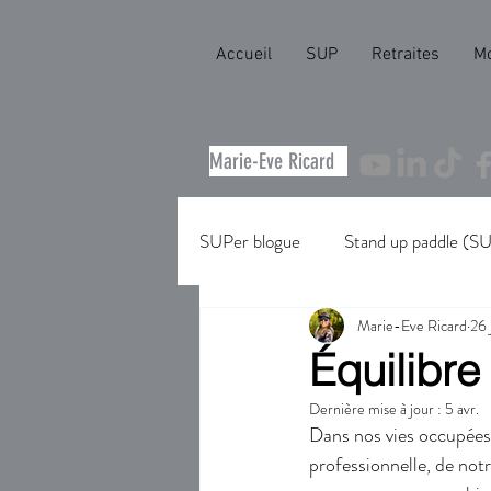
Accueil
SUP
Retraites
M
Marie-Eve Ricard
SUPer blogue
Stand up paddle (S
Marie-Eve Ricard
26 
Équilibre
Dernière mise à jour :
5 avr.
Dans nos vies occupées, 
professionnelle, de notr