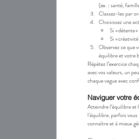
(ex. : santé, famill
Classez-les par ord
Choisissez une act
Si « détente 
Si « créativit
Observez ce que vo
équilibre et votre
Répétez l’exercice chaq
avec vos valeurs, un pe
chaque vague avec conf
Naviguer votre é
Atteindre l’équilibre et
l'équilibre, parfois vou
connaître et à mieux gér