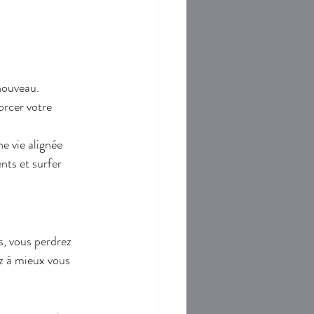
:
 nouveau.
rcer votre 
e vie alignée 
ts et surfer 
s, vous perdrez 
ez à mieux vous 