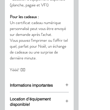
(planche, pagaie et VFI)
Pour les cadeaux :
Un certificat cadeau numérique
personnalisé peut vous être envoyé
sur demande après l’achat.
Vous pouvez l’imprimer ou l’offrir tel
quel, parfait pour Noël, un échange
de cadeaux ou une surprise de
dernière minute.
Yééé! 🏄‍♀️
Informations importantes
• L’activation des carnets et l’accès à
Location d’équipement
l’horaire se feront en mai 2026.
disponible!
• Les réservations, modifications ou
annulations de cours devront être