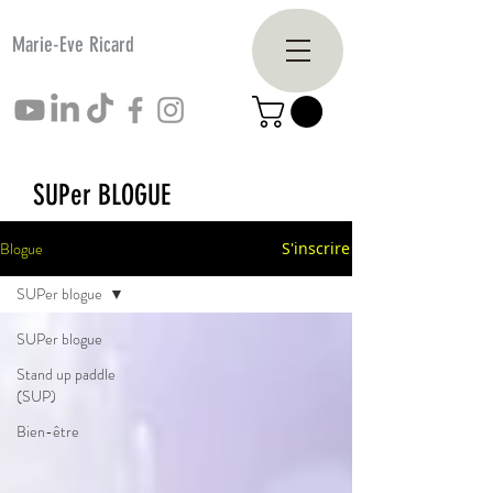
Marie-Eve Ricard
SUPer BLOGUE
Blogue
S'inscrire
SUPer blogue
SUPer blogue
Stand up paddle
(SUP)
Bien-être