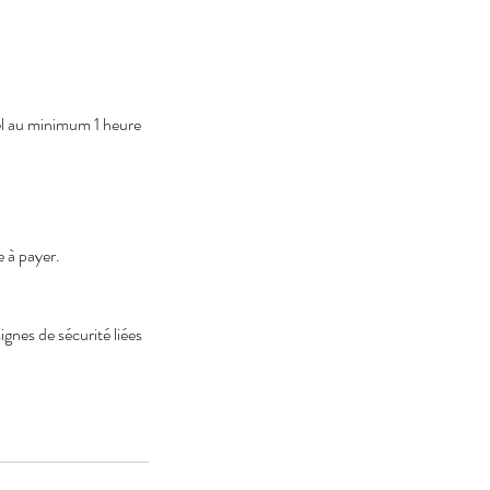
iel au minimum 1 heure
e à payer.
gnes de sécurité liées