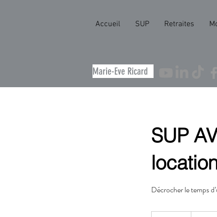
Accueil
SUP
Retraites
M
Marie-Eve Ricard
SUP AV
location
Décrocher le temps d’un
62