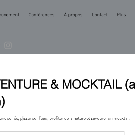
ouvement
Conférences
À propos
Contact
Plus
ENTURE & MOCKTAIL (a
)
e soirée, glisser sur l’eau, profiter de la nature et savourer un mocktail.