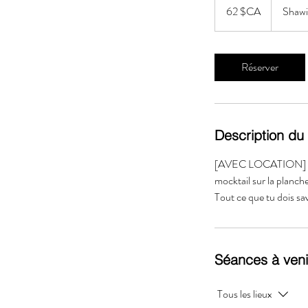
dollars
62 $CA
Shawin
canadiens
Réserver
Description du
[AVEC LOCATION] - L
mocktail sur la planche
Tout ce que tu dois s
Séances à veni
Tous les lieux