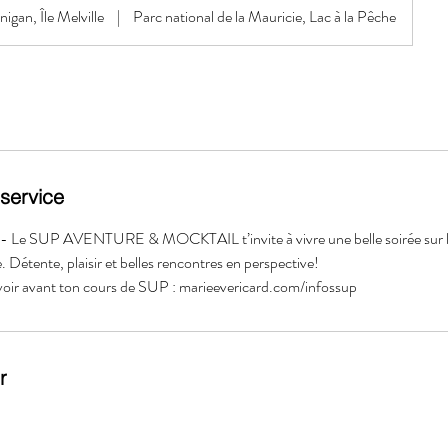
igan, Île Melville
|
Parc national de la Mauricie, Lac à la Pêche
 service
e SUP AVENTURE & MOCKTAIL t’invite à vivre une belle soirée sur l’
. Détente, plaisir et belles rencontres en perspective!
avoir avant ton cours de SUP : marieevericard.com/infossup
r