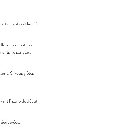
articipants est limité.
. Ils ne peuvent pas
ements ne sont pas
isant. Si vous y êtes
avant l'heure de début
 récupérées.