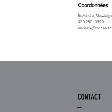
Coordonnées
Île Melville, Shawini
450 280-0390
marieeve@marieeveri
CONTACT