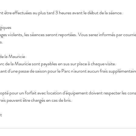
nt être effectuées au plus tard 3 heures avant le début de la séance.
giques
ages violents, les séances seront reportées. Vous serez informés par courr
s.
de la Mauricie
arc de la Mauricie sont payables en sus sur place à chaque visite.
sant d'une passe de saison pour le Parc n'auront aucun frais supplémentair
 opté pour un forfait avec location d'équipement doivent respecter les consi
frais peuvent être chargés en cas de bris.
t