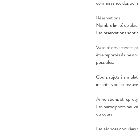
connaissance des point
Réservations
Nombre limité de places
Les réservations sont o
Validité des séances po
être reportés à une ann
possibles.
Cours sujets à annulati
inscrits, vous serez a
Annulations et reprog
Les participants peuve
du cours.
Les séances annulées o