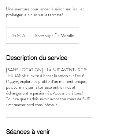
Une aventure pour lancer la saison sur l’eau et
prolonger le plaisir sur la terrasse!
45
dollars
45 $CA
Shawinigan, Île Melville
canadiens
Description du service
[SANS LOCATION] - Le SUP AVENTURE &
TERRASSE t’invite à lancer la saison sur l’eau!
Pagaye, explore et profite d’un moment unique,
puis termine sur la terrasse entre rires et
échanges entre passionnés. Accessible à tous!
Tout ce que tu dois savoir avant ton cours de SUP
: marieevericard.com/infossup
Séances à venir