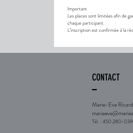
Important
Les places sont limitées afin de g
chaque participant.
L’inscription est confirmée à la r
CONTACT
Marie-Eve Ricar
marieeve@mariee
Tél
.
: 450 280-03