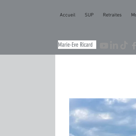
Accueil
SUP
Retraites
M
Marie-Eve Ricard