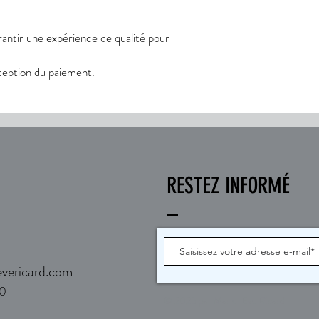
arantir une expérience de qualité pour
éception du paiement.
RESTEZ INFORMÉ
d
vericard.com
90
© 2025 par Marie-Eve Ricard