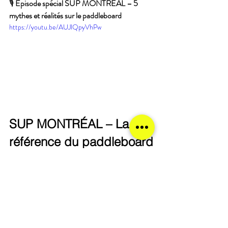
🎙️ 
Épisode spécial SUP MONTRÉAL – 5 
mythes et réalités sur le paddleboard
https://youtu.be/AUJlQpyVhPw
SUP MONTRÉAL – La 
référence du paddleboard
montrealsup.com
8400 boul. St-Laurent, bureau 206, 
Montréal, QC
1 888 793-2939
info@montrealsup.com
Instagram : 
@supmontreal